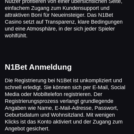
Nutzer profitieren von einer übersichtlichen Seite,
einfachem Zugang zum Kundensupport und
attraktiven Boni für Neueinsteiger. Das N1Bet
Casino setzt auf Transparenz, klare Bedingungen
Lightning Roulette
Lucky Crumbling
Wolf Gold
Live Craps
Bustabit
Gonzo’s Quest
und eine Atmosphäre, in der sich jeder Spieler
Evolution Gaming
Gamzix
Pragmatic Play
Evolution Gaming
Independent
NetEnt
wohlfühlt.
N1Bet Anmeldung
Live Baccarat
Spaceman
Gates of Olympus
Monopoly Live
Crash
Mega Moolah
Die Registrierung bei N1Bet ist unkompliziert und
Evolution Gaming
Pragmatic Play
Pragmatic Play
Evolution Gaming
Roobet
Microgaming
schnell erledigt. Sie können sich per E-Mail, Social
Media oder Mobiltelefon registrieren. Der
Registrierungsprozess verlangt grundlegende
Angaben wie Name, E-Mail-Adresse, Passwort,
Geburtsdatum und Wohnsitzland. Mit wenigen
Klicks ist das Konto aktiviert und der Zugang zum
Angebot gesichert.