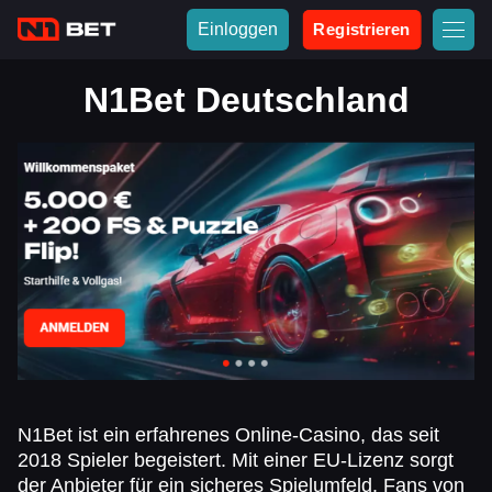
Einloggen
Registrieren
N1Bet Deutschland
N1Bet ist ein erfahrenes Online-Casino, das seit
2018 Spieler begeistert. Mit einer EU-Lizenz sorgt
der Anbieter für ein sicheres Spielumfeld. Fans von