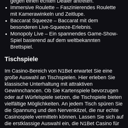
gegen einen echten Dealer antreten.
Immersive Roulette – Faszinierendes Roulette
mit Kamerawinkeln und Zeitlupe.
Baccarat Squeeze – Baccarat mit dem
besonderen Live-Squeeze-Erlebnis.
Monopoly Live – Ein spannendes Game-Show-
Spiel basierend auf dem weltbekannten
Brettspiel.
Tischspiele
Im Casino-Bereich von N1Bet erwartet Sie eine
große Auswahl an Tischspielen. Hier erleben Sie
klassische Unterhaltung mit attraktiven
Gewinnchancen. Ob Sie Kartenspiele bevorzugen
oder auf Würfelspiele setzen, die Tischspiele bieten
vielfältige Möglichkeiten. An jedem Tisch spüren Sie
die Spannung und den Nervenkitzel, die nur echte
Casinospiele vermitteln können. Lassen Sie sich auf
die erstklassige Auswahl ein, die N1Bet Casino für