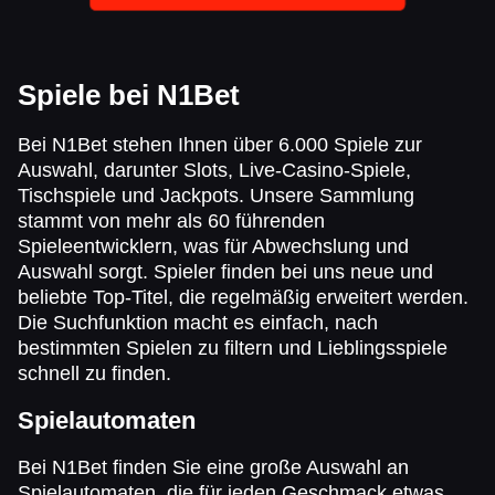
Spiele bei N1Bet
Bei N1Bet stehen Ihnen über 6.000 Spiele zur
Auswahl, darunter Slots, Live-Casino-Spiele,
Tischspiele und Jackpots. Unsere Sammlung
stammt von mehr als 60 führenden
Spieleentwicklern, was für Abwechslung und
Auswahl sorgt. Spieler finden bei uns neue und
beliebte Top-Titel, die regelmäßig erweitert werden.
Die Suchfunktion macht es einfach, nach
bestimmten Spielen zu filtern und Lieblingsspiele
schnell zu finden.
Spielautomaten
Bei N1Bet finden Sie eine große Auswahl an
Spielautomaten, die für jeden Geschmack etwas