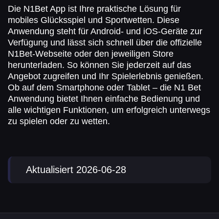
Die N1Bet App ist Ihre praktische Lösung für
mobiles Glücksspiel und Sportwetten. Diese
Anwendung steht für Android- und iOS-Geräte zur
Verfügung und lässt sich schnell über die offizielle
N1Bet-Webseite oder den jeweiligen Store
herunterladen. So können Sie jederzeit auf das
Angebot zugreifen und Ihr Spielerlebnis genießen.
Ob auf dem Smartphone oder Tablet – die N1 Bet
Anwendung bietet Ihnen einfache Bedienung und
alle wichtigen Funktionen, um erfolgreich unterwegs
zu spielen oder zu wetten.
Aktualisiert 2026-06-28