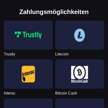
Zahlungsmöglichkeiten
Trustly
Litecoin
Interac
Bitcoin Cash