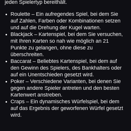
jeden Spielertyp bereithält.
Roulette – Ein aufregendes Spiel, bei dem Sie
auf Zahlen, Farben oder Kombinationen setzen
und auf die Drehung der Kugel warten.
Blackjack – Kartenspiel, bei dem Sie versuchen,
mit Ihren Karten so nah wie möglich an 21
Punkte zu gelangen, ohne diese zu
überschreiten.
Baccarat – Beliebtes Kartenspiel, bei dem auf
den Gewinn des Spielers, des Bankhalters oder
auf ein Unentschieden gesetzt wird.
Poker – Verschiedene Varianten, bei denen Sie
gegen andere Spieler antreten und den besten
Kartenwert anstreben.
Craps – Ein dynamisches Würfelspiel, bei dem
auf das Ergebnis der geworfenen Würfel gesetzt
wird.