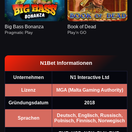
Big Bass Bonanza
Book of Dead
Pragmatic Play
Play’n GO
N1Bet Informationen
Unternehmen
N1 Interactive Ltd
Crazy Time
Boom or Bust
Reactoonz
Dragon Tiger
Cash or Crash
The Dog House
Evolution Gaming
BGaming
Play’n GO
Evolution Gaming
Evolution Gaming
Pragmatic Play
Lizenz
MGA (Malta Gaming Authority)
Gründungsdatum
2018
Deutsch, Englisch, Russisch,
Sprachen
Polnisch, Finnisch, Norwegisch
Dream Catcher
Aviator
Big Bass Bonanza
Funky Time
Tower X
Book of Dead