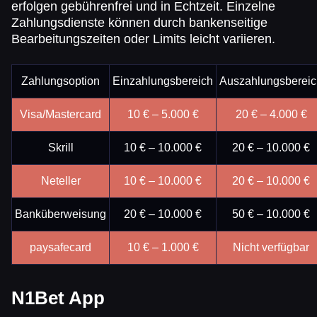
erfolgen gebührenfrei und in Echtzeit. Einzelne
Zahlungsdienste können durch bankenseitige
Bearbeitungszeiten oder Limits leicht variieren.
Zahlungsoption
Einzahlungsbereich
Auszahlungsbereic
Visa/Mastercard
10 € – 5.000 €
20 € – 4.000 €
Skrill
10 € – 10.000 €
20 € – 10.000 €
Neteller
10 € – 10.000 €
20 € – 10.000 €
Banküberweisung
20 € – 10.000 €
50 € – 10.000 €
paysafecard
10 € – 1.000 €
Nicht verfügbar
N1Bet App